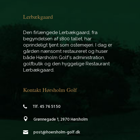
Lerbækgaard
Den firlængede Lerbækgaard, fra
begyndelsen af 1800 tallet, har
oprindeligt tjent som ostemejeri. I dag er
gården nænsomt restaureret og huser
både Hørsholm Golf's administration,
golfbutik og den hyggelige
Restaurant
Lerbækgaard.
Kontakt Hørsholm Golf
Tlf. 45 76 51 50
Grønnegade 1, 2970 Hørsholm
post@hoersholm-golf.dk