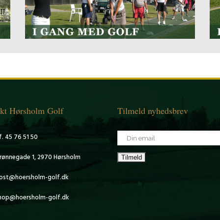
kt Hørsholm Golf
Tilmeld nyhedsbrev
f. 45 76 51 50
rønnegade 1, 2970 Hørsholm
ost@hoersholm-golf.dk
hop@hoersholm-golf.dk