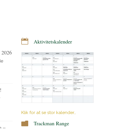
Aktivitetskalender
t 2026
de
!
r
Klik for at se stor kalender…
Trackman Range
e –