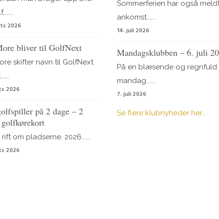
Sommerferien har også meldt
......
ankomst......
ts 2026
14. juli 2026
ore bliver til GolfNext
Mandagsklubben – 6. juli 2
re skifter navn til GolfNext.
På en blæsende og regnfuld
....
mandag......
ts 2026
7. juli 2026
olfspiller på 2 dage – 2
Se flere klubnyheder her…
 golfkørekort
 rift om pladserne. 2026......
ts 2026