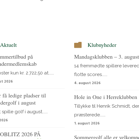
Aktuelt
Klubnyheder
mmertilbud på
Mandagsklubben – 3. augus
ndermedlemskab
14 fremmødte spillere levere
ter kun kr. 2.722,50 at......
flotte scores......
st 2026
4. august 2026
 få ledige pladser til
Hole in One i Herreklubben 
dergolf i august
Tillykke til Henrik Schmidt, de
spille golf i august......
præsterede......
 2026
1. august 2026
OBLITZ 2026 PÅ
Sommergolf alle er velkomn