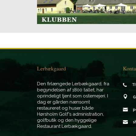
Lerbækgaard
Konta
Den firlængede Lerbækgaard, fra
Tl
begyndelsen af 1800 tallet, har
oprindeligt tjent som ostemejeri. I
G
dag er gården nænsomt
restaureret og huser både
p
Hørsholm Golf's administration,
golfbutik og den hyggelige
s
Restaurant Lerbækgaard.