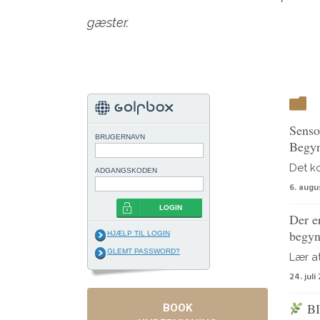
gæster.
Senso
BRUGERNAVN
Begy
Det kos
ADGANGSKODEN
6. augu
LOGIN
Der er
begyn
HJÆLP TIL LOGIN
GLEMT PASSWORD?
Lær at 
24. juli
BI
BOOK