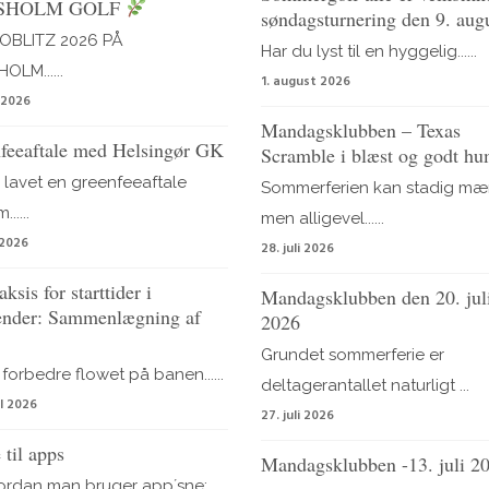
SHOLM GOLF
søndagsturnering den 9. aug
OBLITZ 2026 PÅ
Har du lyst til en hyggelig......
LM......
1. august 2026
i 2026
Mandagsklubben – Texas
feeaftale med Helsingør GK
Scramble i blæst og godt h
 lavet en greenfeeaftale
Sommerferien kan stadig mæ
.....
men alligevel......
 2026
28. juli 2026
ksis for starttider i
Mandagsklubben den 20. jul
nder: Sammenlægning af
2026
Grundet sommerferie er
 forbedre flowet på banen......
deltagerantallet naturligt ...
il 2026
27. juli 2026
 til apps
Mandagsklubben -13. juli 2
ordan man bruger app´sne: