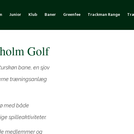
m
Junior
Klub
Baner
Greenfee
Trackman Range
Tr
sholm Golf
turskøn bane, en sjov
derne træningsanlæg
ljø med både
ge spilleaktiviteter.
både medlemmer og