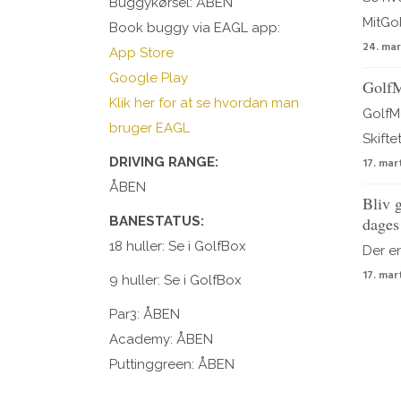
Buggykørsel: ÅBEN
MitGolf,
Book buggy via EAGL app:
24. mar
App Store
Google Play
GolfM
Klik her for at se hvordan man
GolfMo
bruger EAGL
Skiftet..
DRIVING RANGE:
17. mar
ÅBEN
Bliv g
BANESTATUS:
dages
18 huller: Se i GolfBox
Der er
17. mar
9 huller: Se i GolfBox
Par3: ÅBEN
Academy: ÅBEN
Puttinggreen: ÅBEN