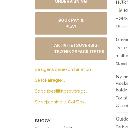
HØR
UNDERVISNING
BI
HØRSHO
BOOK PAY &
29. jun
PLAY
Green
AKTIVITETSOVERSIGT
Der er
TRÆNINGSFACILITETER
mellem.
12. maj
Se ugens banekombination…
Ny pra
Se lokalregler…
weeke
bolde
Se tidsbestillingsoversigt…
For at
Se vejledning til GolfBox…
27. apr
Guide
BUGGY
Se hv