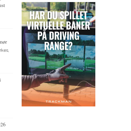
ust
umør
rkes,
i
026